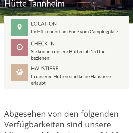
Hütte Tannheim
Unsere Hütten
Villa Kunterbunt
LOCATION
Im Hüttendorf am Ende vom Campingplatz
Villa Windschief
CHECK-IN
Sie können unsere Hütten ab 15 Uhr
Hütte Odin
beziehen
HAUSTIERE
Hütte Thor
In unseren Hütten sind keine Haustiere
erlaubt
Blockhütte Siam
Hexenhäuschen
Abgesehen von den folgenden
Pfahlbauten
Verfügbarkeiten sind unsere
Hütte Dino