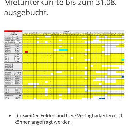
Mietunterkünfte bis zum 31.08.
ausgebucht.
Hütte Tannheim
Radlerhütten
Schäferwagen Michel
Dodi (Der Dodekaeder)
Hüttenrechner
Buchungsanfrage-Formular
Preise
Kontakt
Die weißen Felder sind freie Verfügbarkeiten und
können angefragt werden.