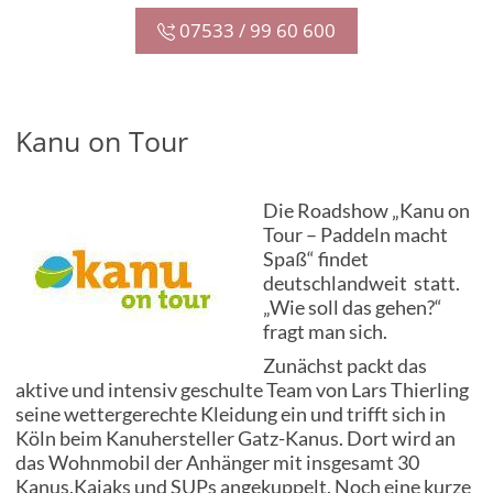
07533 / 99 60 600
Kanu on Tour
Die Roadshow „Kanu on
Tour – Paddeln macht
Spaß“ findet
deutschlandweit statt.
„Wie soll das gehen?“
fragt man sich.
Zunächst packt das
aktive und intensiv geschulte Team von Lars Thierling
seine wettergerechte Kleidung ein und trifft sich in
Köln beim Kanuhersteller Gatz-Kanus. Dort wird an
das Wohnmobil der Anhänger mit insgesamt 30
Kanus,Kajaks und SUPs angekuppelt. Noch eine kurze