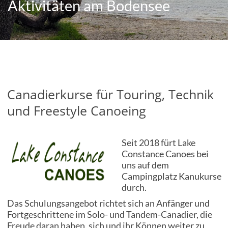
Aktivitäten am Bodensee
Bus-Treffen am See
Videos
Impressionen
Canadierkurse für Touring, Technik
Team
und Freestyle Canoeing
Wegweiser & Lageplan
Seit 2018 fürt Lake
Aktivitäten am Bodensee
Constance Canoes bei
uns auf dem
Sehenswürdigkeiten
Campingplatz Kanukurse
durch.
Hinweis für Jugendliche
Das Schulungsangebot richtet sich an Anfänger und
Fortgeschrittene im Solo- und Tandem-Canadier, die
Stellplatzreservierungen
Freude daran haben, sich und ihr Können weiter zu