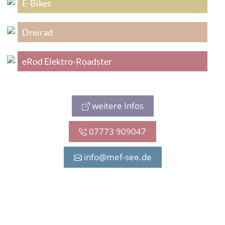
E-Bikes
Dreirad
eRod Elektro-Roadster
weitere Infos
07773 909047
info@mef-see.de