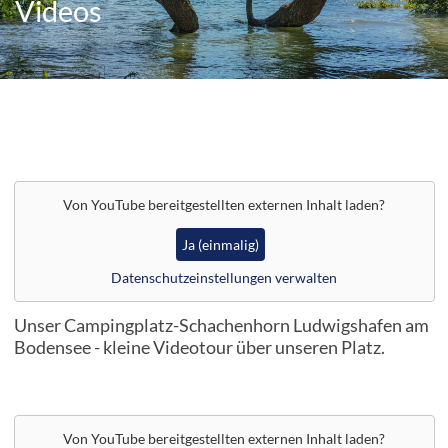
Videos
Bus-Treffen am See
Videos
Impressionen
Team
Von
YouTube
bereitgestellten externen Inhalt laden?
Wegweiser & Lageplan
Ja (einmalig)
Datenschutzeinstellungen verwalten
Aktivitäten am Bodensee
Unser Campingplatz-Schachenhorn Ludwigshafen am
Sehenswürdigkeiten
Bodensee - kleine Videotour über unseren Platz.
Hinweis für Jugendliche
Stellplatzreservierungen
Von
YouTube
bereitgestellten externen Inhalt laden?