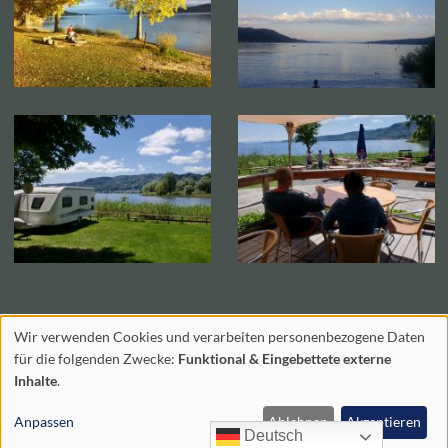
Wir verwenden Cookies und verarbeiten personenbezogene Daten
Verwendung
für die folgenden Zwecke:
Funktional & Eingebettete externe
© Copyright 2023 by
Lars Hoppe
- Made With
Inhalte
.
von
personenbezogenen
Anpassen
Ablehnen
Akzeptieren
Deutsch