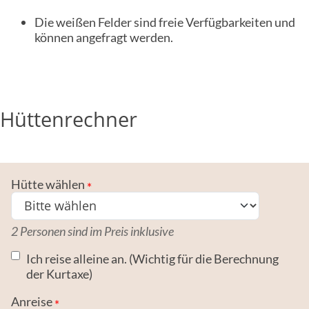
Die weißen Felder sind freie Verfügbarkeiten und
Hütte Tannheim
können angefragt werden.
Radlerhütten
Schäferwagen Michel
Hüttenrechner
Dodi (Der Dodekaeder)
Hüttenrechner
Hütte wählen
Buchungsanfrage-Formular
2 Personen sind im Preis inklusive
Preise
Ich reise alleine an. (Wichtig für die Berechnung
der Kurtaxe)
Kontakt
Anreise