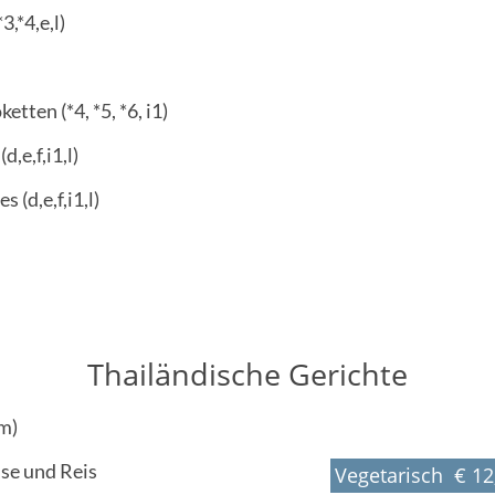
,*4,e,l)
ten (*4, *5, *6, i1)
e,f,i1,l)
(d,e,f,i1,l)
Thailändische Gerichte
,m)
se und Reis
Vegetarisch € 12