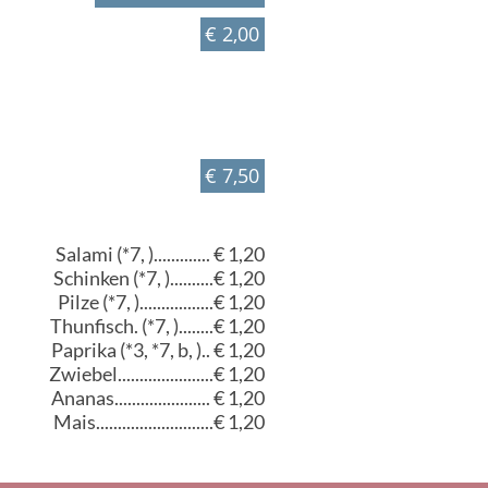
€ 2,00
€ 7,50
Salami (*7, )............. € 1,20
Schinken (*7, )..........€ 1,20
Pilze (*7, ).................€ 1,20
Thunfisch. (*7, )........€ 1,20
Paprika (*3, *7, b, ).. € 1,20
Zwiebel......................€ 1,20
Ananas...................... € 1,20
Mais...........................€ 1,20