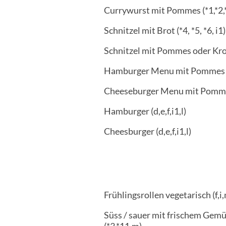
Currywurst mit Pommes (*1,*2,*3
Schnitzel mit Brot (*4, *5, *6, i1)
Schnitzel mit Pommes oder Kroket
Hamburger Menu mit Pommes (d,
Cheeseburger Menu mit Pommes 
Hamburger (d,e,f,i1,l)
Cheesburger (d,e,f,i1,l)
Frühlingsrollen vegetarisch (f,i
Süss / sauer mit frischem Gemü
(*3,*11,m)