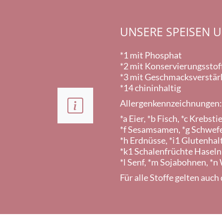
UNSERE SPEISEN 
*1 mit Phosphat
*2 mit Konservierungsstoff
*3 mit Geschmacksverstärke
*14 chininhaltig
Allergenkennzeichnungen:
*a Eier, *b Fisch, *c Krebstie
*f Sesamsamen, *g Schwefe
*h Erdnüsse, *i1 Glutenhal
*k1 Schalenfrüchte Haseln
*l Senf, *m Sojabohnen, *n
Für alle Stoffe gelten auc