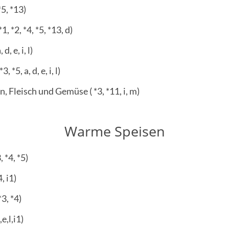
*5, *13)
 *2, *4, *5, *13, d)
, e, i, l)
5, a, d, e, i, l)
 Fleisch und Gemüse ( *3, *11, i, m)
Warme Speisen
*4, *5)
, i1)
3, *4)
e,l,i1)