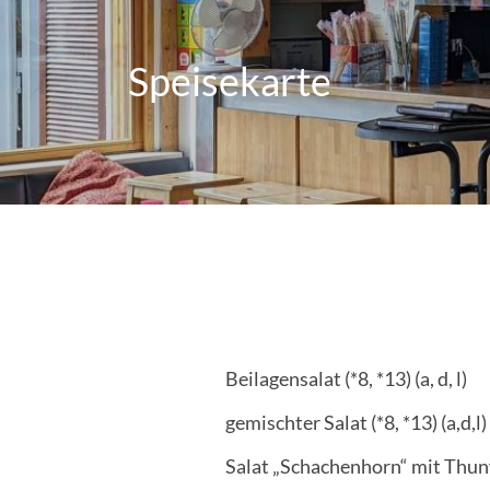
Speisekarte
Beilagensalat (*8, *13) (a, d, l)
gemischter Salat (*8, *13) (a,d,l)
Salat „Schachenhorn“ mit Thunfi