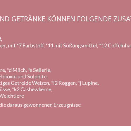
UND GETRÄNKE KÖNNEN FOLGENDE ZUSA
,
r, mit *7 Farbstoff, *11 mit Süßungsmittel, *12 Coffeinhal
re, *d Milch, *e Sellerie,
ldioxid und Sulphite,
tiges Getreide Weizen, *i2 Roggen, *j Lupine,
üsse, *k2 Cashewkerne,
 Weichtiere
h die daraus gewonnenen Erzeugnisse