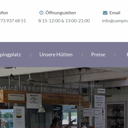
efon
Öffnungszeiten
Email
73 937 68 51
8:15-12:00 & 13:00-21:00
info@campin
pingplatz
Unsere Hütten
Preise