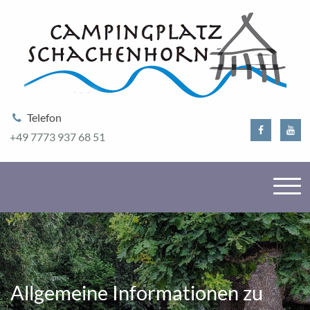
Telefon
+49 7773 937 68 51
Direkt zum Inhalt
Home
Restaurant
Allgemeine Informationen zu
Campingplatz